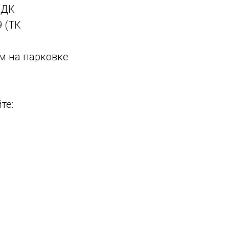
(ДК
9 (ТК
м на парковке
те: