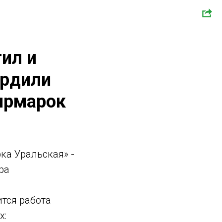
ил и
ердили
 ярмарок
ка Уральская» -
ра
тся работа
х: